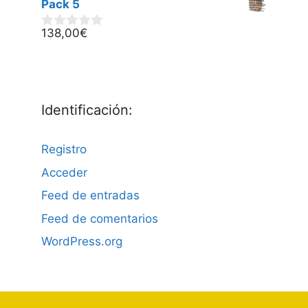
Pack 5
e
5
138,00
€
0
d
e
5
Identificación:
Registro
Acceder
Feed de entradas
Feed de comentarios
WordPress.org