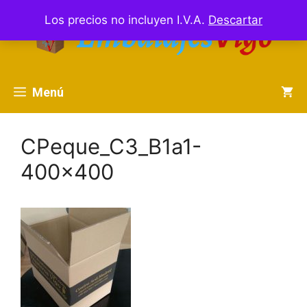
Saltar
Los precios no incluyen I.V.A.
Descartar
al
contenido
Menú
CPeque_C3_B1a1-
400×400