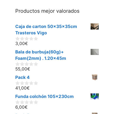
Productos mejor valorados
Caja de carton 50x35x35cm
Trasteros Vigo
3,00
€
0
d
Bala de burbuja(60g)+
e
5
Foam(2mm) . 1.20x45m
55,00
€
0
d
Pack 4
e
5
41,00
€
0
d
Funda colchón 105x230cm
e
5
6,00
€
0
d