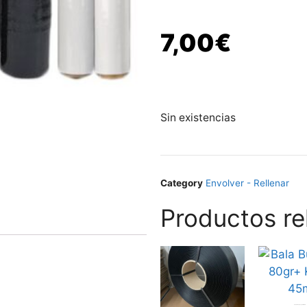
7,00
€
Sin existencias
Category
Envolver - Rellenar
Productos re
Bala Burbuja 80gr+ Kraft 45m