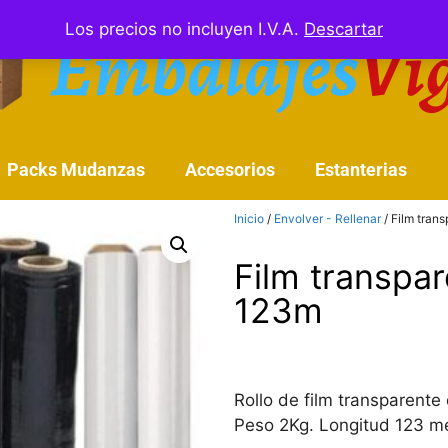
Los precios no incluyen I.V.A.
Descartar
Packs Mudanzas
Accesorios
Estanterias
Inicio
/
Envolver - Rellenar
/ Film tran
Film transpa
123m
Rollo de film transparent
Peso 2Kg. Longitud 123 m