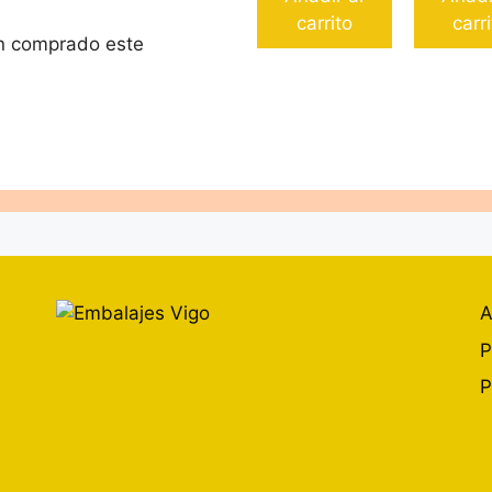
carrito
carr
an comprado este
A
P
P