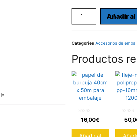
Añadir al
Categories
Accesorios de embal
Productos re
l»
Plástico de burbuja de 80 gramos y 40cm x 50m para embalaje
Fleje Negro polipropileno PP 16mm de 
0
0
16,00
€
50,0
d
d
e
e
5
5
Añadir al
Añadi