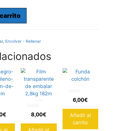
 carrito
ar
,
Envolver - Rellenar
lacionados
Funda colchón 105x230cm
0
6,00
€
d
1200m
Film transparente de embalar 2,8kg 182m
e
5
0
0
€
8,00
€
Añadir al
d
e
carrito
5
r al
Añadir al