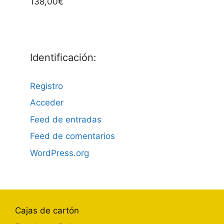
138,00
€
0
d
e
5
Identificación:
Registro
Acceder
Feed de entradas
Feed de comentarios
WordPress.org
Cajas de cartón