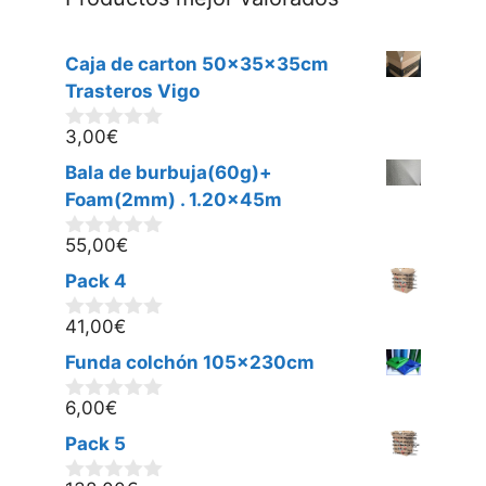
Caja de carton 50x35x35cm
Trasteros Vigo
3,00
€
0
d
Bala de burbuja(60g)+
e
5
Foam(2mm) . 1.20x45m
55,00
€
0
d
Pack 4
e
5
41,00
€
0
d
Funda colchón 105x230cm
e
5
6,00
€
0
d
Pack 5
e
5