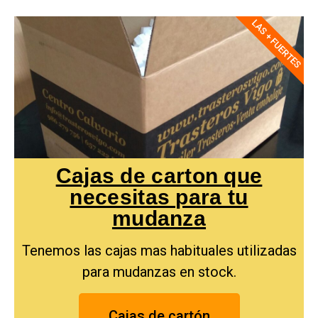
LAS + FUERTES
Cajas de carton que
necesitas para tu
mudanza
Tenemos las cajas mas habituales utilizadas
para mudanzas en stock.
Cajas de cartón