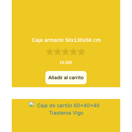
Caja armario 50x130x50 cm
0
16,50
€
d
e
Añadir al carrito
5