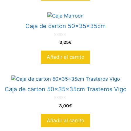
Caja de carton 50x35x35cm
0
3,25
€
d
e
5
Añadir al carrito
Caja de carton 50x35x35cm Trasteros Vigo
0
3,00
€
d
e
5
Añadir al carrito