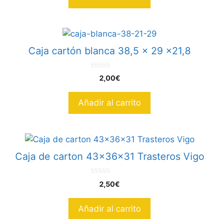
Caja cartón blanca 38,5 x 29 x21,8
0
2,00
€
d
e
5
Añadir al carrito
Caja de carton 43x36x31 Trasteros Vigo
0
2,50
€
d
e
5
Añadir al carrito