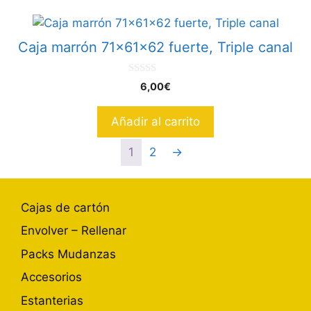
Caja marrón 71x61x62 fuerte, Triple canal
0
6,00
€
d
e
5
Añadir al carrito
1
2
→
Cajas de cartón
Envolver – Rellenar
Packs Mudanzas
Accesorios
Estanterias