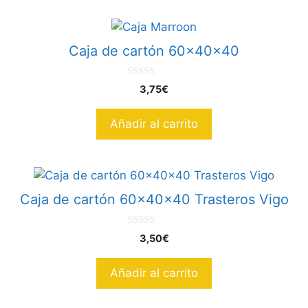
Caja de cartón 60x40x40
0
3,75
€
d
e
5
Añadir al carrito
Caja de cartón 60x40x40 Trasteros Vigo
0
3,50
€
d
e
5
Añadir al carrito