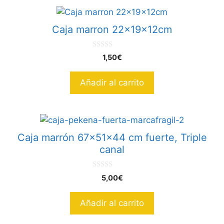
Caja marron 22x19x12cm
0
1,50
€
d
e
5
Añadir al carrito
Caja marrón 67x51x44 cm fuerte, Triple
canal
0
5,00
€
d
e
5
Añadir al carrito