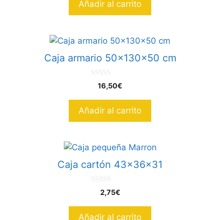
Añadir al carrito
Caja armario 50x130x50 cm
0
16,50
€
d
e
5
Añadir al carrito
Caja cartón 43x36x31
0
2,75
€
d
e
5
Añadir al carrito