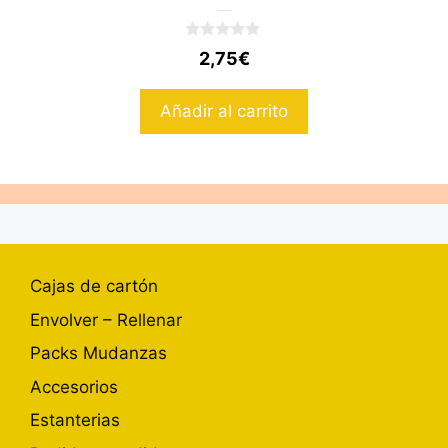
Caja cartón 43x36x31
0
2,75
€
d
e
5
Añadir al carrito
Cajas de cartón
Envolver – Rellenar
Packs Mudanzas
Accesorios
Estanterias