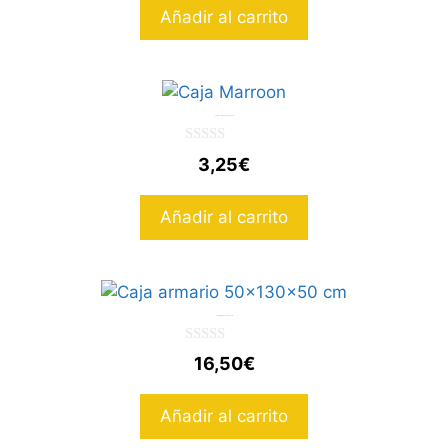
Añadir al carrito
Caja de carton 50x35x35cm
0
3,25
€
d
e
5
Añadir al carrito
Caja armario 50x130x50 cm
0
16,50
€
d
e
5
Añadir al carrito