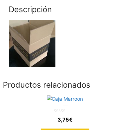
Descripción
Productos relacionados
Caja de cartón 60x40x40
0
3,75
€
d
e
5