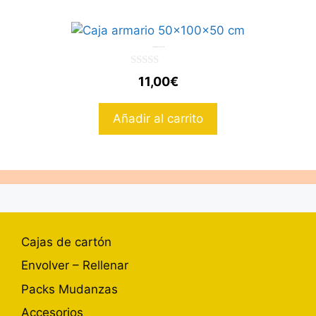
Caja armario 50x100x50 cm
0
11,00
€
d
e
5
Añadir al carrito
Cajas de cartón
Envolver – Rellenar
Packs Mudanzas
Accesorios