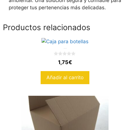
ambiental. Una solución segura y confiable para
proteger tus pertenencias más delicadas.
Productos relacionados
Caja para botellas
0
1,75
€
d
e
5
Añadir al carrito