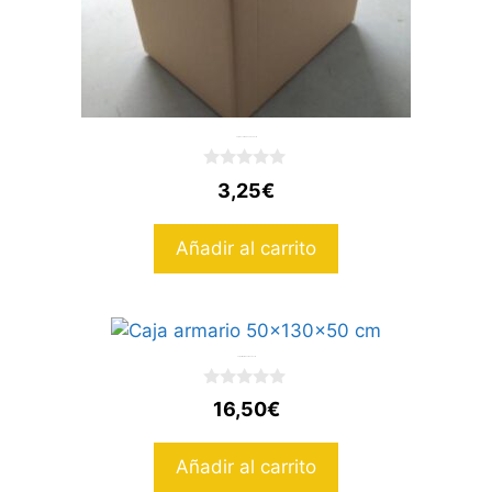
Caja de carton 50x35x35cm
0
3,25
€
d
e
5
Añadir al carrito
Caja armario 50x130x50 cm
0
16,50
€
d
e
5
Añadir al carrito