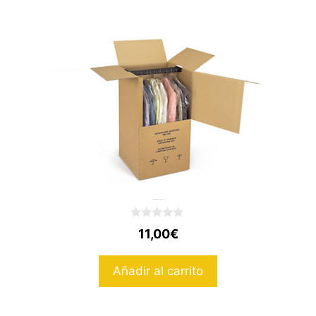
Caja armario 50x100x50 cm
0
11,00
€
d
e
5
Añadir al carrito