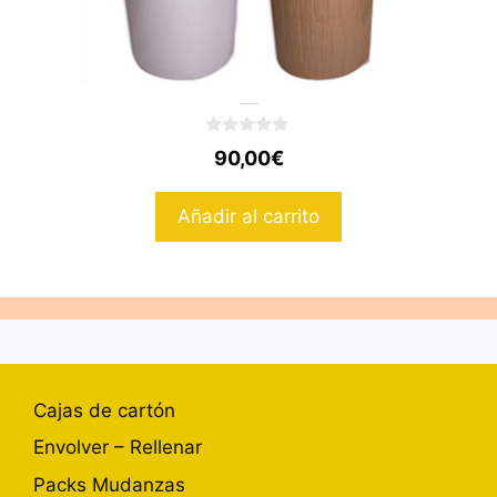
Bala Burbuja 80gr+ Kraft 90m
0
90,00
€
d
e
5
Añadir al carrito
Cajas de cartón
Envolver – Rellenar
Packs Mudanzas