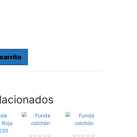
 carrito
lacionados
Funda colchón 105x230cm
Funda Colchon 180x230cm