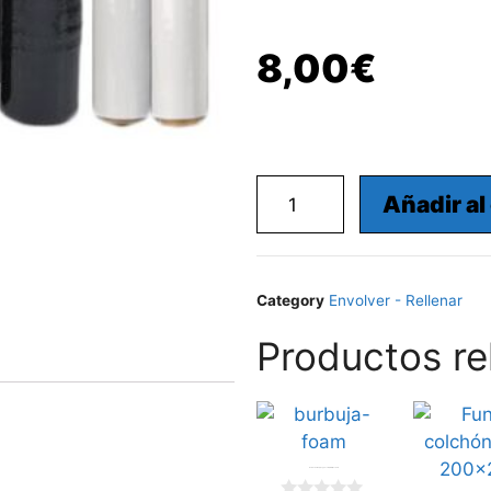
8,00
€
Añadir al
Category
Envolver - Rellenar
Productos re
Bala de burbuja(60g)+ Foam(2mm) . 1.20x45m