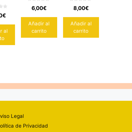
5
0
0
6,00
€
8,00
€
d
d
e
e
0
€
5
5
Añadir al
Añadir al
r al
carrito
carrito
ito
viso Legal
olítica de Privacidad