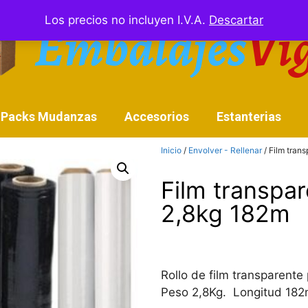
Los precios no incluyen I.V.A.
Descartar
Packs Mudanzas
Accesorios
Estanterias
Inicio
/
Envolver - Rellenar
/ Film tran
Film transpa
2,8kg 182m
Rollo de film transparent
Peso 2,8Kg. Longitud 182