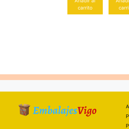
Añadir al
Añadi
carrito
carr
A
P
P