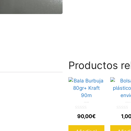
Productos re
Bala Burbuja 80gr+ Kraft 90m
Bolsa de plástico para envios
0
0
90,00
€
1,0
d
d
e
e
5
5