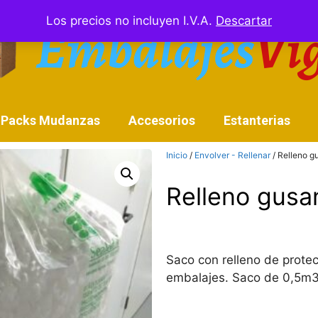
Los precios no incluyen I.V.A.
Descartar
Packs Mudanzas
Accesorios
Estanterias
Inicio
/
Envolver - Rellenar
/ Relleno g
Relleno gusa
Saco con relleno de protec
embalajes. Saco de 0,5m