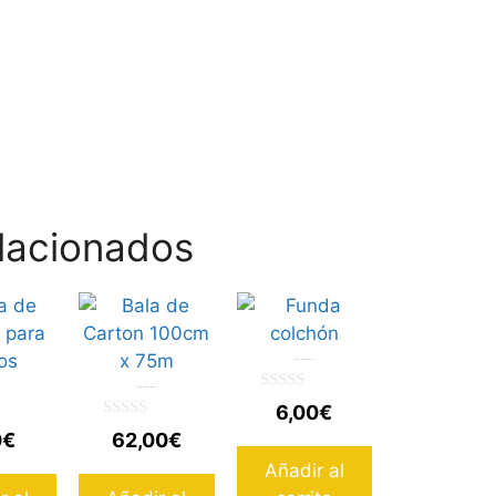
lacionados
Funda colchón 105x230cm
Bala de Carton 100cm x 75m
0
6,00
€
d
0
e
0
€
62,00
€
d
5
e
Añadir al
5