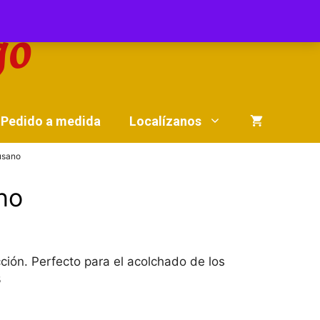
Pedido a medida
Localízanos
usano
no
ción. Perfecto para el acolchado de los
3