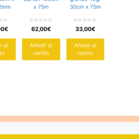
Bala de Carton 100cm x 75m
Bala burbuja grande 40gr 30cm x 75m
0
0
00
€
62,00
€
33,00
€
d
d
e
e
5
5
r al
Añadir al
Añadir al
ito
carrito
carrito