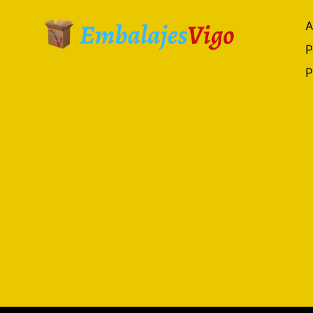
A
P
P