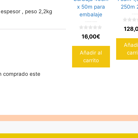
 espesor , peso 2,2kg
Bala de Foam 1,50m x 250m 2mm
Plástico de burbuja de 80 gramos y 40cm x 50m para embalaje
0
128,
d
0
e
16,00
€
d
5
e
Añadi
5
Añadir al
carr
carrito
an comprado este