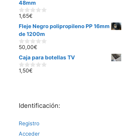
5
48mm
1,65
€
0
d
Fleje Negro polipropileno PP 16mm
e
5
de 1200m
50,00
€
0
d
Caja para botellas TV
e
5
1,50
€
0
d
e
5
Identificación:
Registro
Acceder