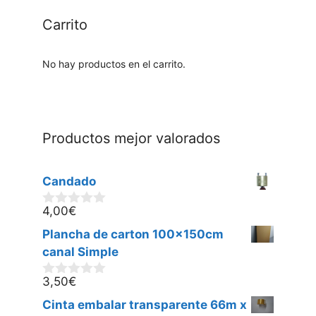
Carrito
No hay productos en el carrito.
Productos mejor valorados
Candado
4,00
€
0
d
Plancha de carton 100x150cm
e
5
canal Simple
3,50
€
0
d
Cinta embalar transparente 66m x
e