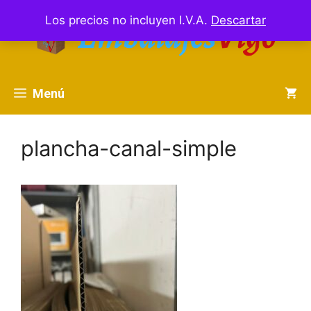
Saltar
Los precios no incluyen I.V.A.
Descartar
al
contenido
Menú
plancha-canal-simple