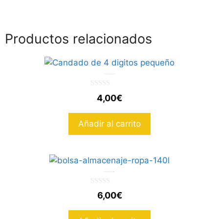
Productos relacionados
Candado de 4 digitos pequeño
0
4,00
€
d
e
5
Añadir al carrito
Bolsa de Almacenaje de 140 litros
0
6,00
€
d
e
5