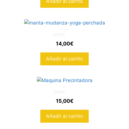
Añadir al carrito
Manta de mudanza 140x200cm Perchada
0
14,00
€
d
e
5
Añadir al carrito
Maquina Precintadora
0
15,00
€
d
e
5
Añadir al carrito