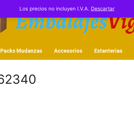
Los precios no incluyen I.V.A.
Descartar
Packs Mudanzas
Accesorios
Estanterias
162340