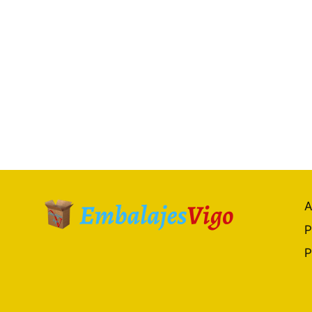
A
P
P