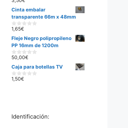
3,50
€
0
d
Cinta embalar
e
5
transparente 66m x 48mm
1,65
€
0
d
Fleje Negro polipropileno
e
5
PP 16mm de 1200m
50,00
€
0
d
Caja para botellas TV
e
5
1,50
€
0
d
e
5
Identificación: