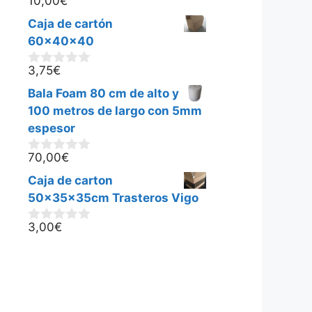
10,00
€
0
d
Caja de cartón
e
5
60x40x40
3,75
€
0
d
Bala Foam 80 cm de alto y
e
5
100 metros de largo con 5mm
espesor
70,00
€
0
d
Caja de carton
e
5
50x35x35cm Trasteros Vigo
3,00
€
0
d
e
5