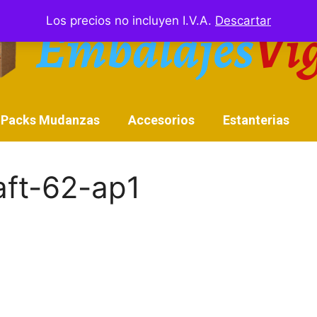
Los precios no incluyen I.V.A.
Descartar
Packs Mudanzas
Accesorios
Estanterias
aft-62-ap1