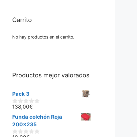
Carrito
No hay productos en el carrito.
Productos mejor valorados
Pack 3
138,00
€
0
d
Funda colchón Roja
e
5
200x235