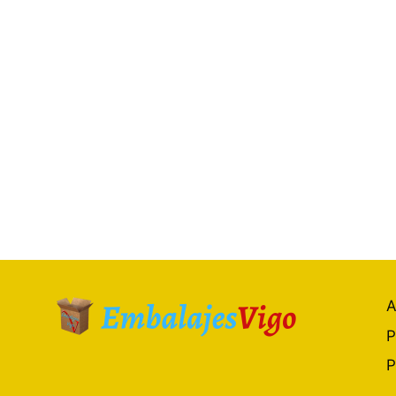
A
P
P