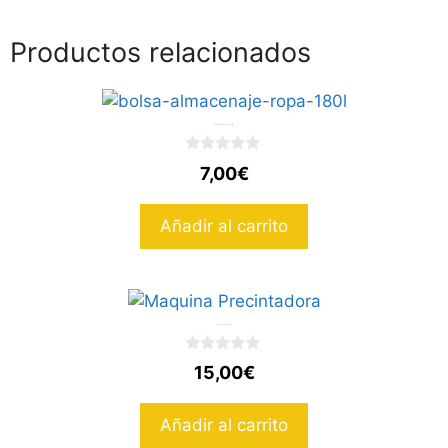
Productos relacionados
Bolsa de Almacenaje de 180 litros
0
7,00
€
d
e
5
Añadir al carrito
Maquina Precintadora
0
15,00
€
d
e
5
Añadir al carrito