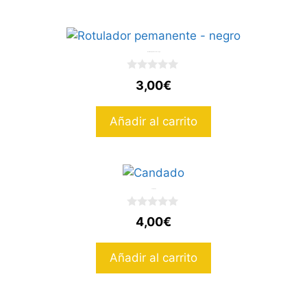
Rotulador pemanente – negro
0
3,00
€
d
e
5
Añadir al carrito
Candado
0
4,00
€
d
e
5
Añadir al carrito