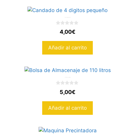
Candado de 4 digitos pequeño
0
4,00
€
d
e
5
Añadir al carrito
Bolsa de Almacenaje de 110 litros
0
5,00
€
d
e
5
Añadir al carrito