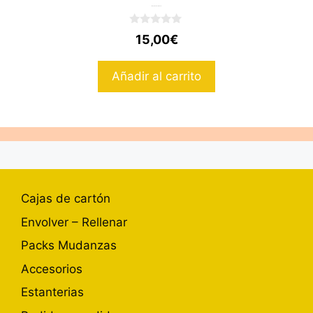
Maquina Precintadora
0
15,00
€
d
e
5
Añadir al carrito
Cajas de cartón
Envolver – Rellenar
Packs Mudanzas
Accesorios
Estanterias