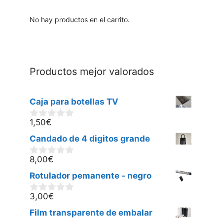
No hay productos en el carrito.
Productos mejor valorados
Caja para botellas TV
1,50
€
0
d
Candado de 4 digitos grande
e
5
8,00
€
0
d
Rotulador pemanente - negro
e
5
3,00
€
0
d
Film transparente de embalar
e