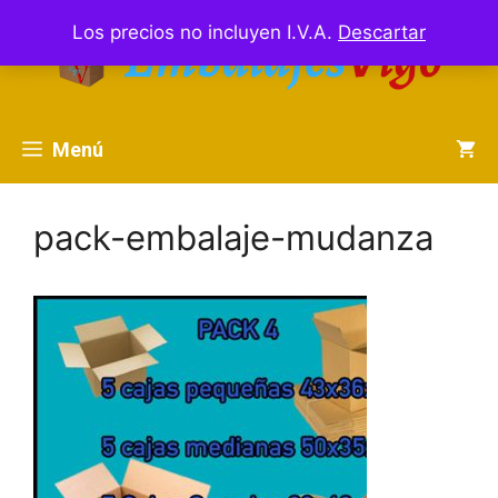
Saltar
Los precios no incluyen I.V.A.
Descartar
al
contenido
Menú
pack-embalaje-mudanza