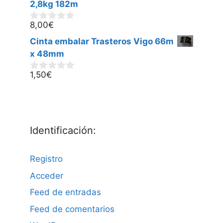
5
2,8kg 182m
8,00
€
0
d
Cinta embalar Trasteros Vigo 66m
e
5
x 48mm
1,50
€
0
d
e
5
Identificación:
Registro
Acceder
Feed de entradas
Feed de comentarios