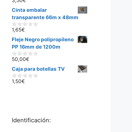
3,50
€
0
d
Cinta embalar
e
5
transparente 66m x 48mm
1,65
€
0
d
Fleje Negro polipropileno
e
5
PP 16mm de 1200m
50,00
€
0
d
Caja para botellas TV
e
5
1,50
€
0
d
e
5
Identificación: