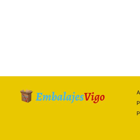
A
P
P