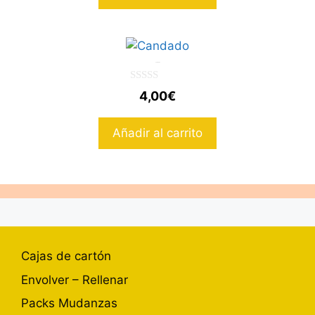
Candado
0
4,00
€
d
e
5
Añadir al carrito
Cajas de cartón
Envolver – Rellenar
Packs Mudanzas