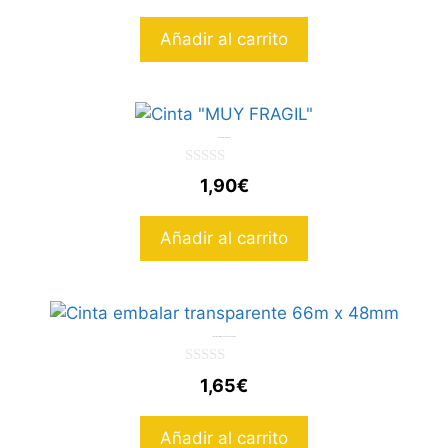
e
5
Añadir al carrito
Cinta «MUY FRAGIL»
0
1,90
€
d
e
5
Añadir al carrito
Cinta embalar transparente 66m x 48mm
0
1,65
€
d
e
5
Añadir al carrito