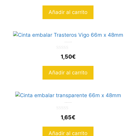
e
5
Añadir al carrito
Cinta embalar Trasteros Vigo 66m x 48mm
0
1,50
€
d
e
5
Añadir al carrito
Cinta embalar transparente 66m x 48mm
0
1,65
€
d
e
5
Añadir al carrito