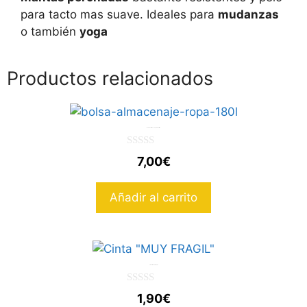
para tacto mas suave. Ideales para
mudanzas
o también
yoga
Productos relacionados
Bolsa de Almacenaje de 180 litros
0
7,00
€
d
e
5
Añadir al carrito
Cinta «MUY FRAGIL»
0
1,90
€
d