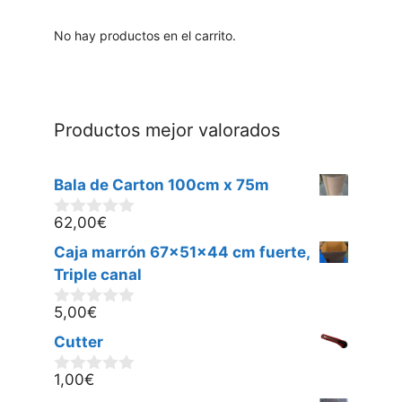
No hay productos en el carrito.
Productos mejor valorados
Bala de Carton 100cm x 75m
62,00
€
0
d
Caja marrón 67x51x44 cm fuerte,
e
5
Triple canal
5,00
€
0
d
Cutter
e
5
1,00
€
0
d