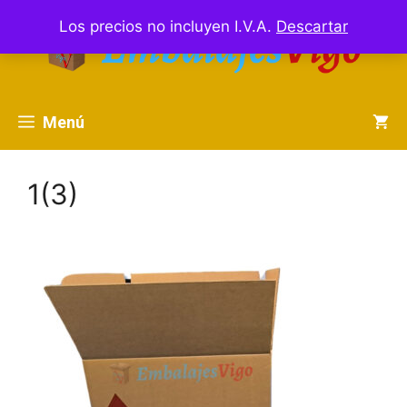
Saltar
Los precios no incluyen I.V.A.
Descartar
al
contenido
Menú
1(3)