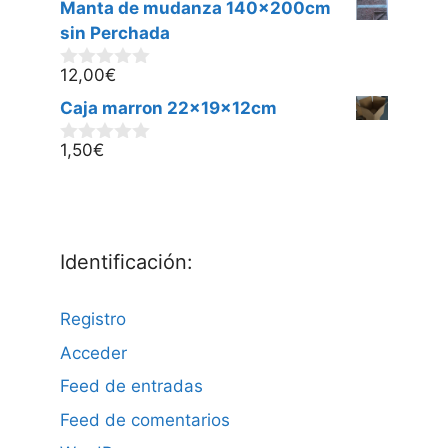
Manta de mudanza 140x200cm
e
5
sin Perchada
12,00
€
0
d
Caja marron 22x19x12cm
e
5
1,50
€
0
d
e
5
Identificación:
Registro
Acceder
Feed de entradas
Feed de comentarios