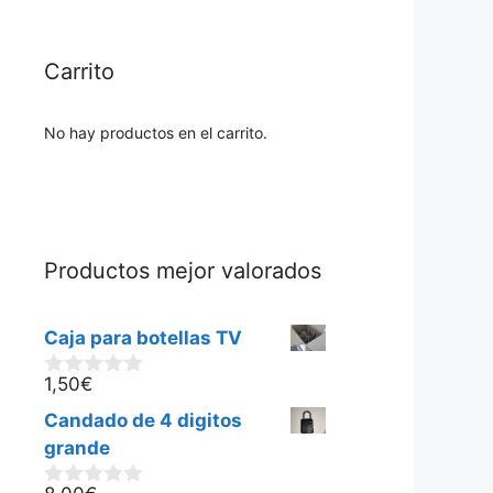
Carrito
No hay productos en el carrito.
Productos mejor valorados
Caja para botellas TV
1,50
€
0
d
Candado de 4 digitos
e
5
grande