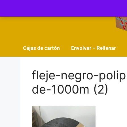
Saltar
al
contenido
Cajas de cartón
Envolver – Rellenar
fleje-negro-pol
de-1000m (2)