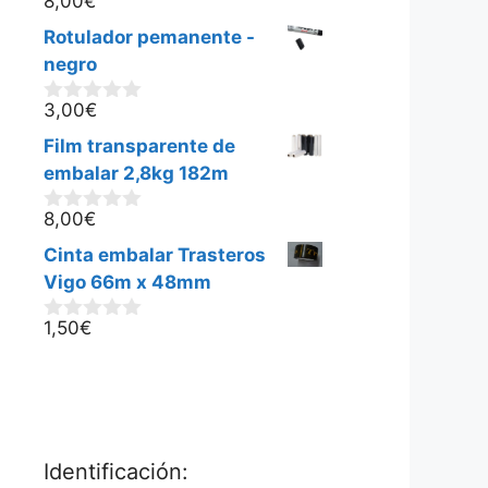
8,00
€
0
d
Rotulador pemanente -
e
5
negro
3,00
€
0
d
Film transparente de
e
5
embalar 2,8kg 182m
8,00
€
0
d
Cinta embalar Trasteros
e
5
Vigo 66m x 48mm
1,50
€
0
d
e
5
Identificación: