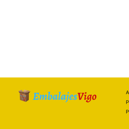
A
P
P