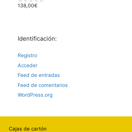
5
138,00
€
0
d
e
5
Identificación:
Registro
Acceder
Feed de entradas
Feed de comentarios
WordPress.org
Cajas de cartón