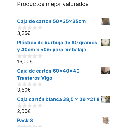
Productos mejor valorados
Caja de carton 50x35x35cm
3,25
€
0
d
Plástico de burbuja de 80 gramos
e
5
y 40cm x 50m para embalaje
16,00
€
0
d
Caja de cartón 60x40x40
e
5
Trasteros Vigo
3,50
€
0
d
Caja cartón blanca 38,5 x 29 x21,8
e
5
2,00
€
0
d
Pack 3
e