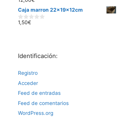
12,00
€
0
d
Caja marron 22x19x12cm
e
5
1,50
€
0
d
e
5
Identificación:
Registro
Acceder
Feed de entradas
Feed de comentarios
WordPress.org