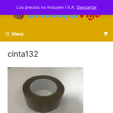
Saltar
Los precios no incluyen I.V.A.
Descartar
al
contenido
Menú
cinta132