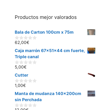
Productos mejor valorados
Bala de Carton 100cm x 75m
62,00
€
0
d
Caja marrón 67x51x44 cm fuerte,
e
5
Triple canal
5,00
€
0
d
Cutter
e
5
1,00
€
0
d
Manta de mudanza 140x200cm
e
5
sin Perchada