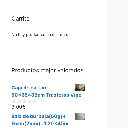
Carrito
No hay productos en el carrito.
Productos mejor valorados
Caja de carton
50x35x35cm Trasteros Vigo
3,00
€
0
d
Bala de burbuja(60g)+
e
5
Foam(2mm) . 1.20x45m