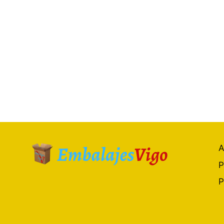
A
P
P