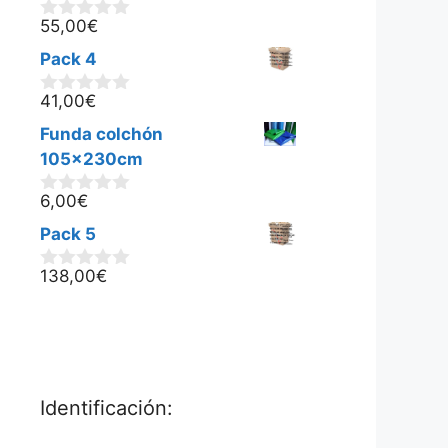
55,00
€
0
d
Pack 4
e
5
41,00
€
0
d
Funda colchón
e
5
105x230cm
6,00
€
0
d
Pack 5
e
5
138,00
€
0
d
e
5
Identificación: