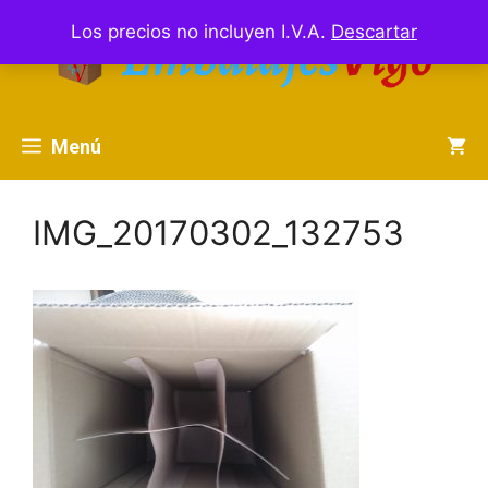
Saltar
Los precios no incluyen I.V.A.
Descartar
al
contenido
Menú
IMG_20170302_132753