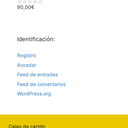
5
90,00
€
0
d
e
5
Identificación:
Registro
Acceder
Feed de entradas
Feed de comentarios
WordPress.org
Cajas de cartón