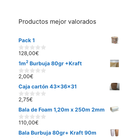
Productos mejor valorados
Pack 1
128,00
€
0
d
2
1m
Burbuja 80gr +Kraft
e
5
2,00
€
0
d
Caja cartón 43x36x31
e
5
2,75
€
0
d
Bala de Foam 1,20m x 250m 2mm
e
5
110,00
€
0
d
Bala Burbuja 80gr+ Kraft 90m
e