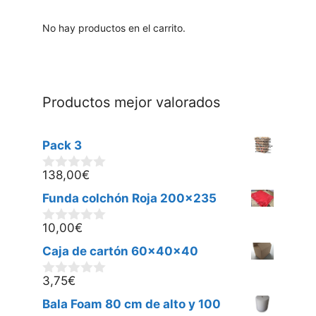
No hay productos en el carrito.
Productos mejor valorados
Pack 3
138,00
€
0
d
Funda colchón Roja 200x235
e
5
10,00
€
0
d
Caja de cartón 60x40x40
e
5
3,75
€
0
d
Bala Foam 80 cm de alto y 100
e