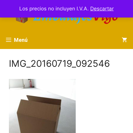
Saltar
Los precios no incluyen I.V.A.
Descartar
al
contenido
Menú
IMG_20160719_092546