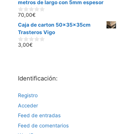
5
metros de largo con 5mm espesor
70,00
€
0
d
Caja de carton 50x35x35cm
e
5
Trasteros Vigo
3,00
€
0
d
e
5
Identificación:
Registro
Acceder
Feed de entradas
Feed de comentarios