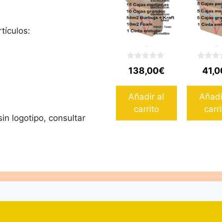
tículos:
Pack 5
Pack 4
0
0
138,00
€
41,0
d
d
e
e
5
5
Añadir al
Añadi
carrito
carr
in logotipo, consultar