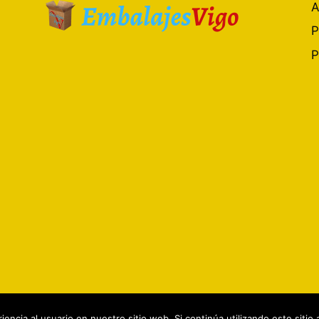
A
P
P
✅ Embalajes Vigo© 2017-2026
encia al usuario en nuestro sitio web. Si continúa utilizando este siti