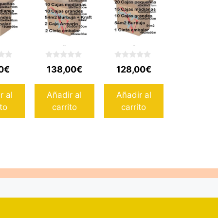
Pack 3
Pack 1
0
0
0
€
138,00
€
128,00
€
d
d
e
e
5
5
r al
Añadir al
Añadir al
ito
carrito
carrito