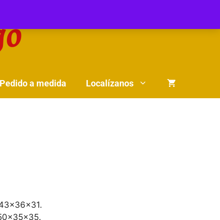
Pedido a medida
Localízanos
 43x36x31.
 50x35x35.