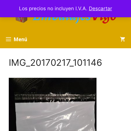
Saltar
Los precios no incluyen I.V.A.
Descartar
al
contenido
Menú
IMG_20170217_101146