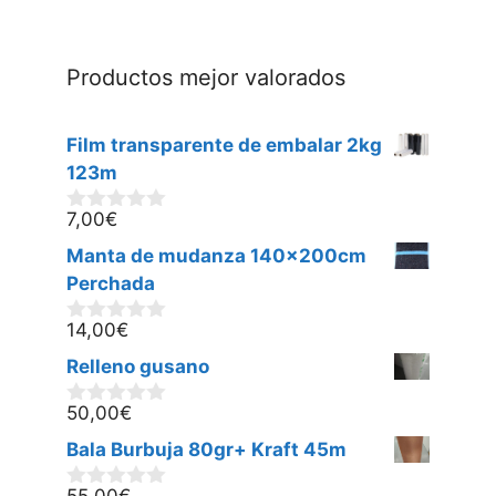
Productos mejor valorados
Film transparente de embalar 2kg
123m
7,00
€
0
d
Manta de mudanza 140x200cm
e
5
Perchada
14,00
€
0
d
Relleno gusano
e
5
50,00
€
0
d
Bala Burbuja 80gr+ Kraft 45m
e
5