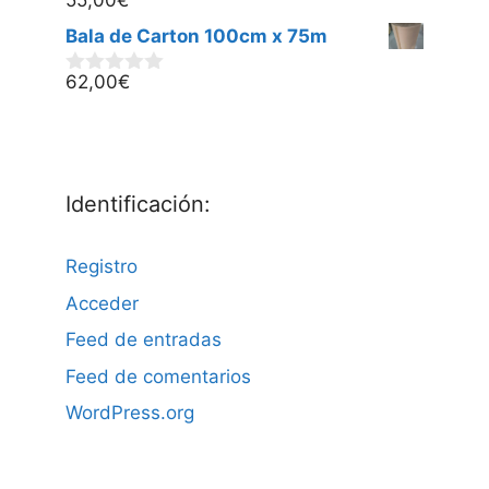
55,00
€
0
d
Bala de Carton 100cm x 75m
e
5
62,00
€
0
d
e
5
Identificación:
Registro
Acceder
Feed de entradas
Feed de comentarios
WordPress.org