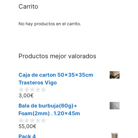
Carrito
No hay productos en el carrito.
Productos mejor valorados
Caja de carton 50x35x35cm
Trasteros Vigo
3,00
€
0
d
Bala de burbuja(60g)+
e
5
Foam(2mm) . 1.20x45m
55,00
€
0
d
Pack 4