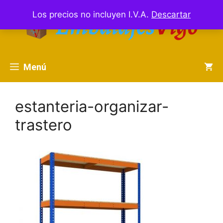
Saltar
Los precios no incluyen I.V.A.
Descartar
al
contenido
Menú
estanteria-organizar-
trastero