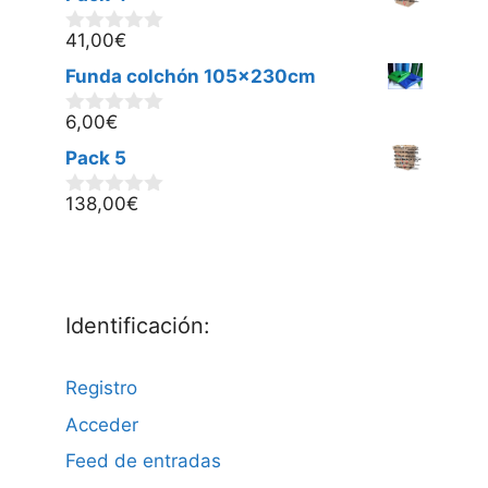
e
5
41,00
€
0
d
Funda colchón 105x230cm
e
5
6,00
€
0
d
Pack 5
e
5
138,00
€
0
d
e
5
Identificación:
Registro
Acceder
Feed de entradas