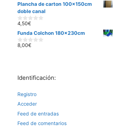
d
Plancha de carton 100x150cm
e
5
doble canal
4,50
€
0
d
Funda Colchon 180x230cm
e
5
8,00
€
0
d
e
5
Identificación:
Registro
Acceder
Feed de entradas
Feed de comentarios