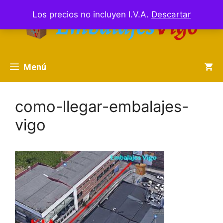
Saltar
Los precios no incluyen I.V.A.
Descartar
al
contenido
Menú
como-llegar-embalajes-
vigo