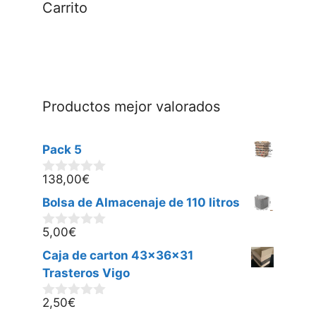
Carrito
Productos mejor valorados
Pack 5
138,00
€
0
d
Bolsa de Almacenaje de 110 litros
e
5
5,00
€
0
d
Caja de carton 43x36x31
e
5
Trasteros Vigo
2,50
€
0