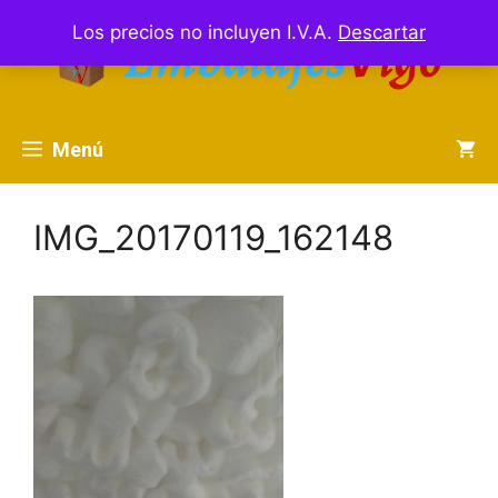
Saltar
Los precios no incluyen I.V.A.
Descartar
al
contenido
Menú
IMG_20170119_162148