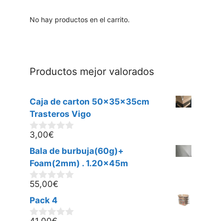
No hay productos en el carrito.
Productos mejor valorados
Caja de carton 50x35x35cm
Trasteros Vigo
3,00
€
0
d
Bala de burbuja(60g)+
e
5
Foam(2mm) . 1.20x45m
55,00
€
0
d
Pack 4
e
5