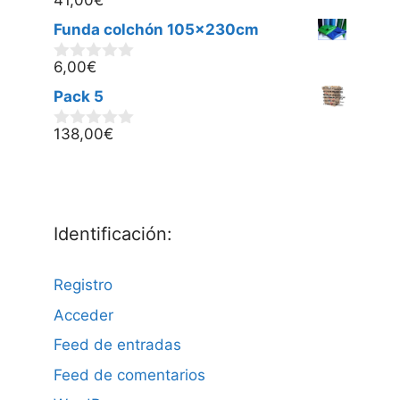
41,00
€
0
d
Funda colchón 105x230cm
e
5
6,00
€
0
d
Pack 5
e
5
138,00
€
0
d
e
5
Identificación:
Registro
Acceder
Feed de entradas
Feed de comentarios