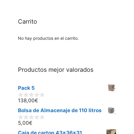
Carrito
No hay productos en el carrito.
Productos mejor valorados
Pack 5
138,00
€
0
d
Bolsa de Almacenaje de 110 litros
e
5
5,00
€
0
d
Caja de carton 43x36x31