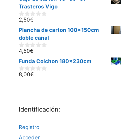
e
5
Trasteros Vigo
2,50
€
0
d
Plancha de carton 100x150cm
e
5
doble canal
4,50
€
0
d
Funda Colchon 180x230cm
e
5
8,00
€
0
d
e
5
Identificación:
Registro
Acceder