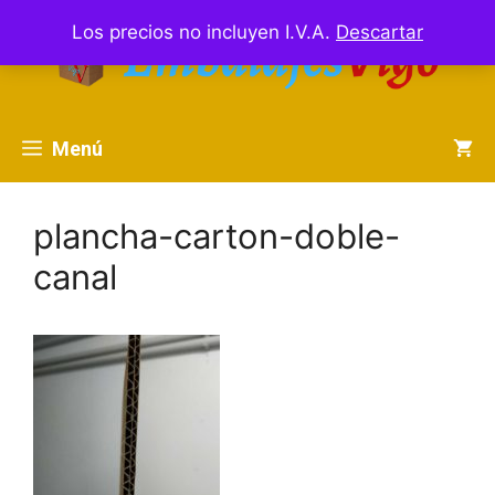
Saltar
Los precios no incluyen I.V.A.
Descartar
al
contenido
Menú
plancha-carton-doble-
canal