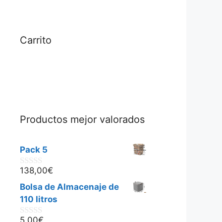
Carrito
Productos mejor valorados
Pack 5
138,00
€
0
d
Bolsa de Almacenaje de
e
5
110 litros
5,00
€