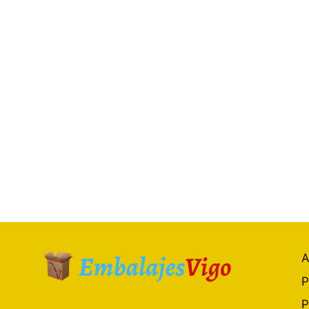
A
P
P