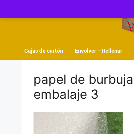
Saltar
al
contenido
Cajas de cartón
Envolver – Rellenar
papel de burbuj
embalaje 3