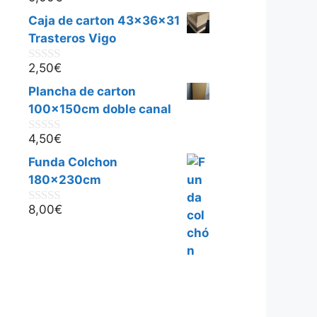
0
d
Caja de carton 43x36x31
e
5
Trasteros Vigo
2,50
€
0
d
Plancha de carton
e
5
100x150cm doble canal
4,50
€
0
d
Funda Colchon
e
5
180x230cm
8,00
€
0
d
e
5