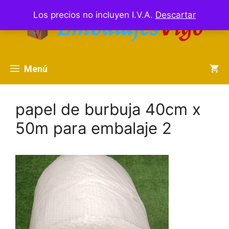
Saltar
Los precios no incluyen I.V.A.
Descartar
al
contenido
Menú
papel de burbuja 40cm x
50m para embalaje 2