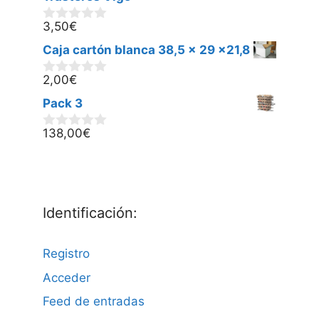
3,50
€
0
d
Caja cartón blanca 38,5 x 29 x21,8
e
5
2,00
€
0
d
Pack 3
e
5
138,00
€
0
d
e
5
Identificación:
Registro
Acceder
Feed de entradas