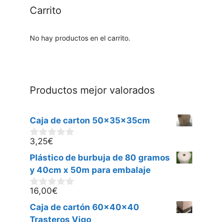
Carrito
No hay productos en el carrito.
Productos mejor valorados
Caja de carton 50x35x35cm
3,25
€
0
d
Plástico de burbuja de 80 gramos
e
5
y 40cm x 50m para embalaje
16,00
€
0
d
Caja de cartón 60x40x40
e
5
Trasteros Vigo