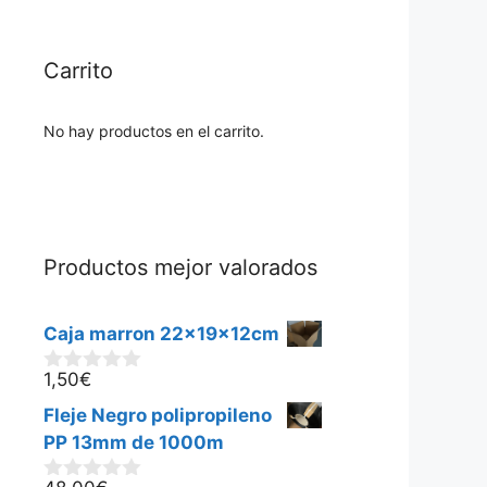
Carrito
No hay productos en el carrito.
Productos mejor valorados
Caja marron 22x19x12cm
1,50
€
0
d
Fleje Negro polipropileno
e
5
PP 13mm de 1000m