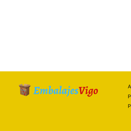
A
P
P