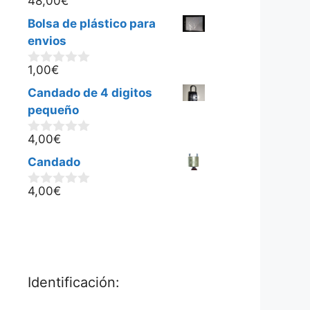
48,00
€
0
d
Bolsa de plástico para
e
5
envios
1,00
€
0
d
Candado de 4 digitos
e
5
pequeño
4,00
€
0
d
Candado
e
5
4,00
€
0
d
e
5
Identificación: