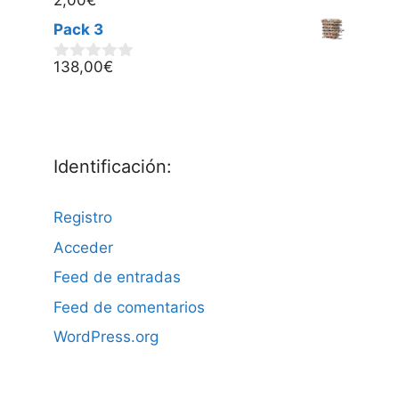
2,00
€
0
d
Pack 3
e
5
138,00
€
0
d
e
5
Identificación:
Registro
Acceder
Feed de entradas
Feed de comentarios
WordPress.org