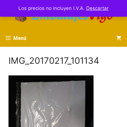
Saltar
Los precios no incluyen I.V.A.
Descartar
al
contenido
Menú
IMG_20170217_101134