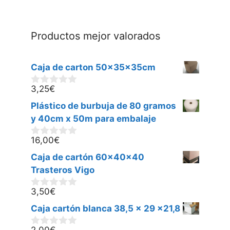
Productos mejor valorados
Caja de carton 50x35x35cm
3,25
€
0
d
Plástico de burbuja de 80 gramos
e
5
y 40cm x 50m para embalaje
16,00
€
0
d
Caja de cartón 60x40x40
e
5
Trasteros Vigo
3,50
€
0
d
Caja cartón blanca 38,5 x 29 x21,8
e
5