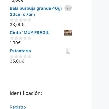
15,00
€
0
d
Bala burbuja grande 40gr
e
5
30cm x 75m
33,00
€
0
d
Cinta "MUY FRAGIL"
e
5
1,90
€
0
d
Estantería
e
5
35,00
€
0
d
e
5
Identificación:
Registro