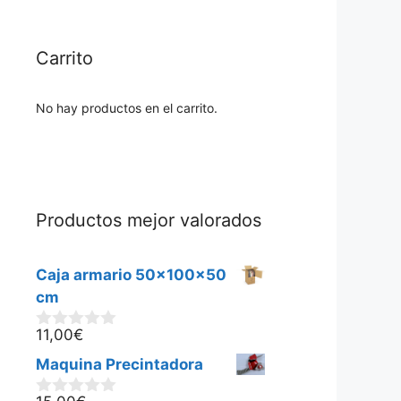
Carrito
No hay productos en el carrito.
Productos mejor valorados
Caja armario 50x100x50
cm
11,00
€
0
d
Maquina Precintadora
e
5