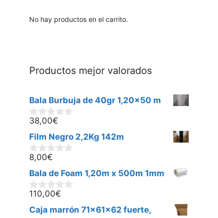
No hay productos en el carrito.
Productos mejor valorados
Bala Burbuja de 40gr 1,20x50 m
38,00
€
0
d
Film Negro 2,2Kg 142m
e
5
8,00
€
0
d
Bala de Foam 1,20m x 500m 1mm
e
5
110,00
€
0
d
Caja marrón 71x61x62 fuerte,
e