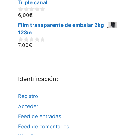
5
Triple canal
6,00
€
0
d
Film transparente de embalar 2kg
e
5
123m
7,00
€
0
d
e
5
Identificación:
Registro
Acceder
Feed de entradas
Feed de comentarios