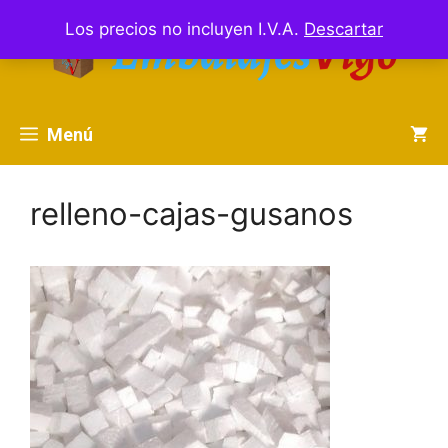
Saltar
Los precios no incluyen I.V.A.
Descartar
al
contenido
Menú
relleno-cajas-gusanos