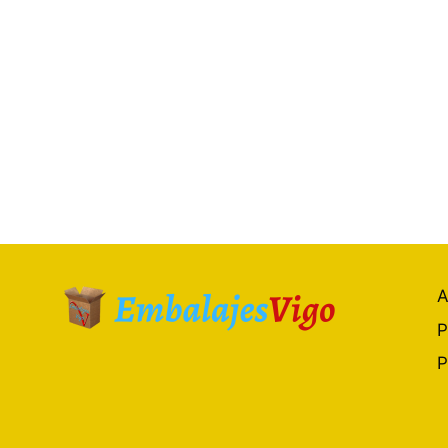
A
P
P