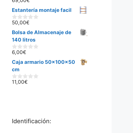
69,00
€
0
d
Estantería montaje facil
e
5
50,00
€
0
d
Bolsa de Almacenaje de
e
5
140 litros
6,00
€
0
d
Caja armario 50x100x50
e
5
cm
11,00
€
0
d
e
5
Identificación: