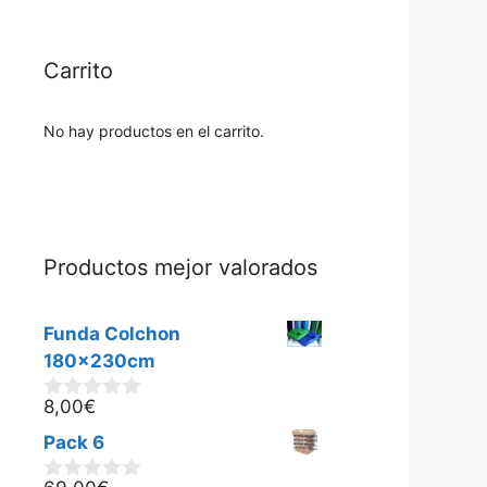
Carrito
No hay productos en el carrito.
Productos mejor valorados
Funda Colchon
180x230cm
8,00
€
0
d
Pack 6
e
5