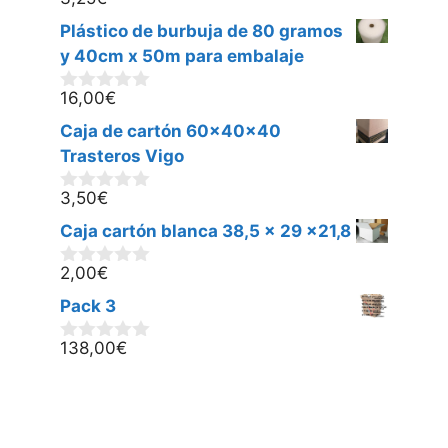
0
d
Plástico de burbuja de 80 gramos
e
5
y 40cm x 50m para embalaje
16,00
€
0
d
Caja de cartón 60x40x40
e
5
Trasteros Vigo
3,50
€
0
d
Caja cartón blanca 38,5 x 29 x21,8
e
5
2,00
€
0
d
Pack 3
e
5
138,00
€
0
d
e
5