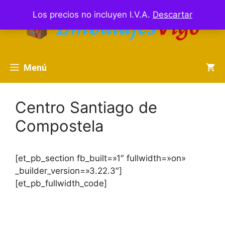
Saltar
Los precios no incluyen I.V.A.
Descartar
al
contenido
Menú
Centro Santiago de
Compostela
[et_pb_section fb_built=»1″ fullwidth=»on»
_builder_version=»3.22.3″]
[et_pb_fullwidth_code]