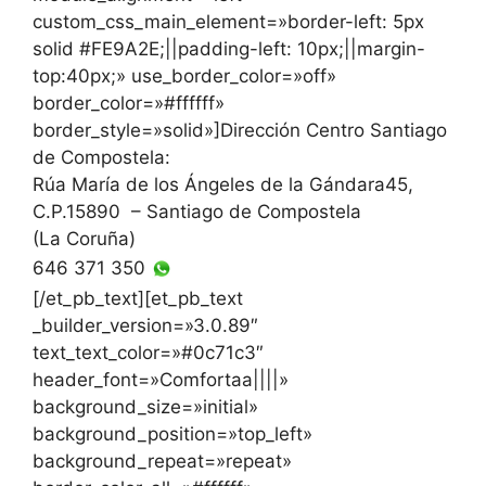
custom_css_main_element=»border-left: 5px
solid #FE9A2E;||padding-left: 10px;||margin-
top:40px;» use_border_color=»off»
border_color=»#ffffff»
border_style=»solid»]Dirección Centro Santiago
de Compostela:
Rúa María de los Ángeles de la Gándara45,
C.P.15890 – Santiago de Compostela
(La Coruña)
646 371 350
[/et_pb_text][et_pb_text
_builder_version=»3.0.89″
text_text_color=»#0c71c3″
header_font=»Comfortaa||||»
background_size=»initial»
background_position=»top_left»
background_repeat=»repeat»