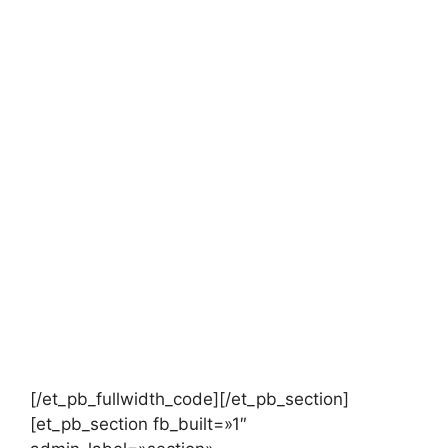
[/et_pb_fullwidth_code][/et_pb_section]
[et_pb_section fb_built=»1″