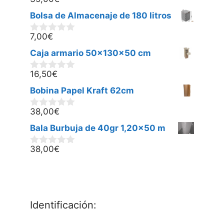
0
d
Bolsa de Almacenaje de 180 litros
e
5
7,00
€
0
d
Caja armario 50x130x50 cm
e
5
16,50
€
0
d
Bobina Papel Kraft 62cm
e
5
38,00
€
0
d
Bala Burbuja de 40gr 1,20x50 m
e
5
38,00
€
0
d
e
5
Identificación: