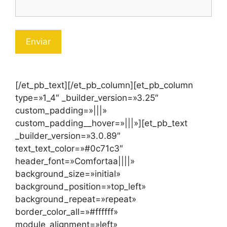
[/et_pb_text][/et_pb_column][et_pb_column
type=»1_4″ _builder_version=»3.25″
custom_padding=»|||»
custom_padding__hover=»|||»][et_pb_text
_builder_version=»3.0.89″
text_text_color=»#0c71c3″
header_font=»Comfortaa||||»
background_size=»initial»
background_position=»top_left»
background_repeat=»repeat»
border_color_all=»#ffffff»
module_alignment=»left»