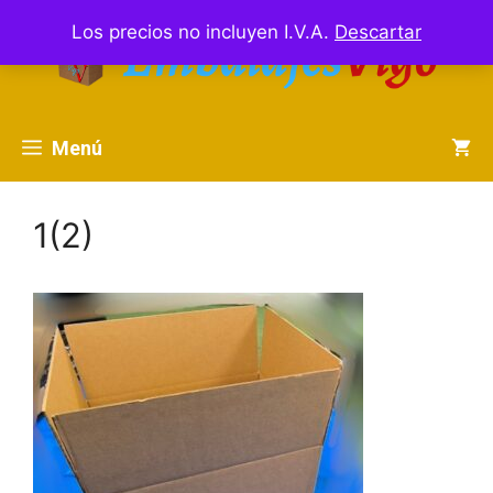
Saltar
Los precios no incluyen I.V.A.
Descartar
al
contenido
Menú
1(2)