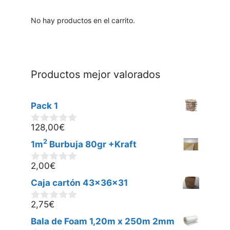
No hay productos en el carrito.
Productos mejor valorados
Pack 1
128,00
€
0
d
2
1m
Burbuja 80gr +Kraft
e
5
2,00
€
0
d
Caja cartón 43x36x31
e
5
2,75
€
0
d
Bala de Foam 1,20m x 250m 2mm
e