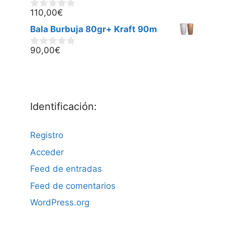
5
110,00
€
0
d
Bala Burbuja 80gr+ Kraft 90m
e
5
90,00
€
0
d
e
5
Identificación:
Registro
Acceder
Feed de entradas
Feed de comentarios
WordPress.org